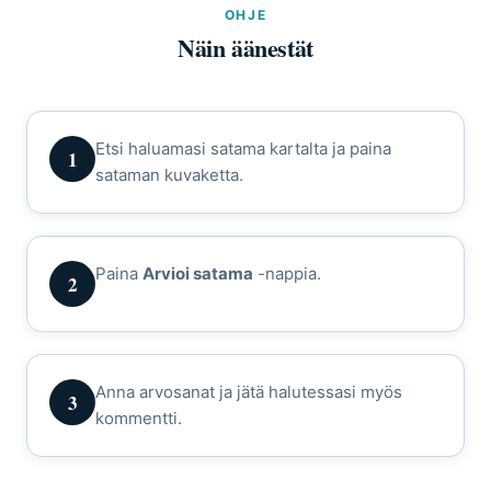
OHJE
Näin äänestät
Etsi haluamasi satama kartalta ja paina
1
sataman kuvaketta.
Paina
Arvioi satama
-nappia.
2
Anna arvosanat ja jätä halutessasi myös
3
kommentti.