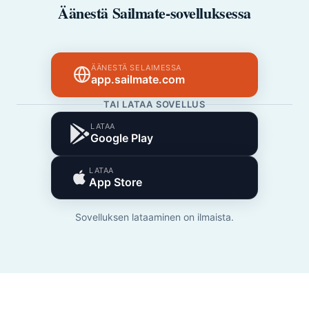
Äänestä Sailmate-sovelluksessa
ÄÄNESTÄ SELAIMESSA
app.sailmate.com
TAI LATAA SOVELLUS
LATAA
Google Play
LATAA
App Store
Sovelluksen lataaminen on ilmaista.