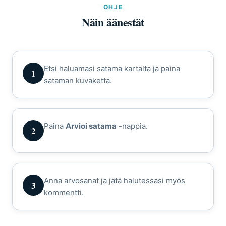
OHJE
Näin äänestät
Etsi haluamasi satama kartalta ja paina
1
sataman kuvaketta.
Paina
Arvioi satama
-nappia.
2
Anna arvosanat ja jätä halutessasi myös
3
kommentti.