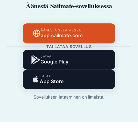
Äänestä Sailmate-sovelluksessa
ÄÄNESTÄ SELAIMESSA
app.sailmate.com
TAI LATAA SOVELLUS
LATAA
Google Play
LATAA
App Store
Sovelluksen lataaminen on ilmaista.